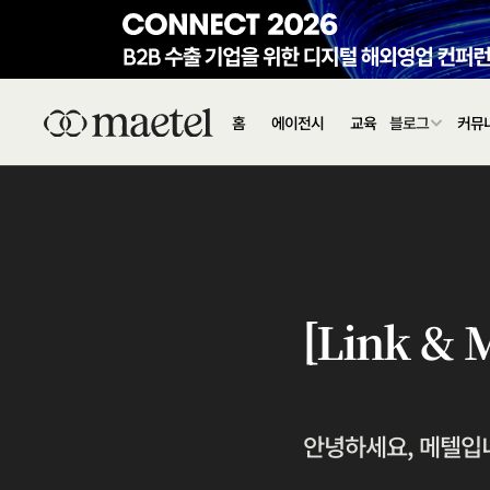
홈
에이전시
교육
블로그
커뮤
[Link 
안녕하세요, 메텔입니