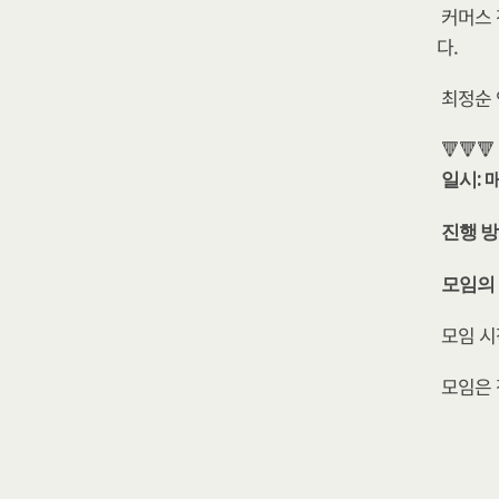
커머스 
다. 
최정순 
🔻🔻🔻
일시: 
진행 방
모임의
모임 시
모임은 