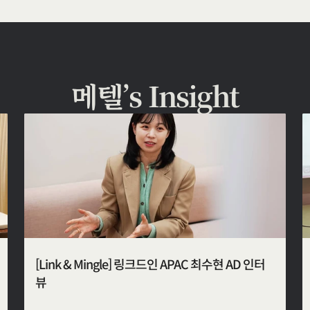
메텔’s Insight
[Link & Mingle] 링크드인 APAC 최수현 AD 인터
뷰