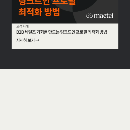
고객 사례
B2B 세일즈 기회를 만드는 링크드인 프로필 최적화 방법
자세히 보기 →
W
e
c
r
e
a
t
e
a
w
o
r
l
d
w
h
e
r
e
e
v
e
r
y