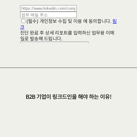
B2B 기업이 링크드인을 해야 하는 이유!
기
존
영
업
방
식
V
S
링
크
드
인
영
업
,