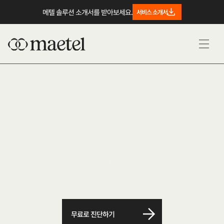
메텔 솔루션 소개서를 받아보세요.
서비스 소개서
링
크
드
인
G
E
O
(
A
I
검
색
최
적
화
)
현
황
진
단
하
기
우리 기업이 제대로 AI에게 추천되고 있는지,
지금 바로 확인해 보세요
무료로 진단하기