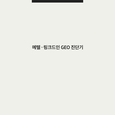
메텔 · 링크드인 GEO 진단기
기
존
영
업
방
식
V
S
링
크
드
인
영
업
,
무
엇
이
다
를
까
요
?