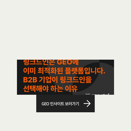
무
엇
이
다
를
까
요
?
GEO 인사이트 보러가기