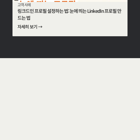
고객 사례
링크드인 프로필 설정하는 법: 눈에 띄는 LinkedIn 프로필 만
드는 법
자세히 보기 →
W
e
c
r
e
a
t
e
a
w
o
r
l
d
w
h
e
r
e
e
v
e
r
y
b
u
s
i
n
e
s
s
g
a
i
n
s
f
a
i
r
a
c
c
e
s
s
a
n
d
i
s
r
e
c
o
g
n
i
z
e
d
f
o
r
t
h
e
i
r