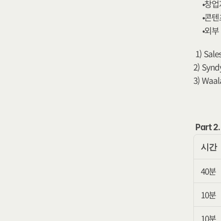
창업
콘텐
외부
1) Sal
2) Syn
3) Waa
Part 
시간
40분
10분
10분