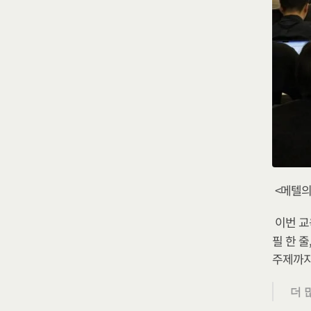
<메텔의
이번 교
필 한 
주제까지
더 