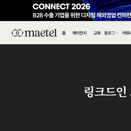
홈
에이전시
교육
블로그
커뮤
링크드인 