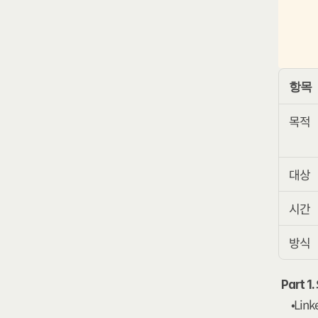
항목
목적
대상
시간
방식
Part 
Lin