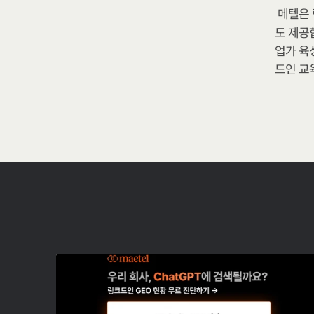
메텔은 
도 제공합
업가 육
드인 교