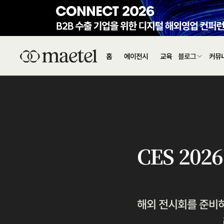
홈
에이전시
교육
블로그
커뮤
CES 20
해외 전시회를 준비