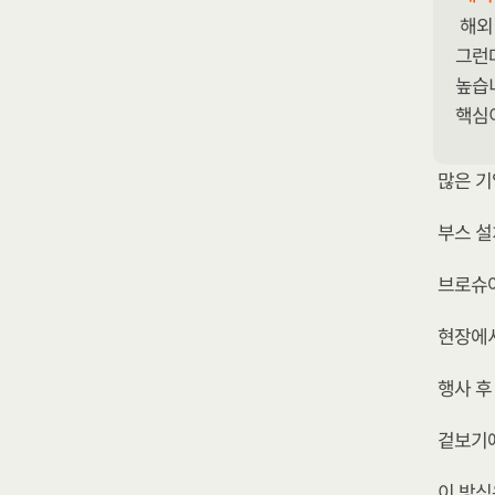
해외
그런데
높습니
핵심
많은 기
부스 설
브로슈
현장에서
행사 후
겉보기에
이 방식