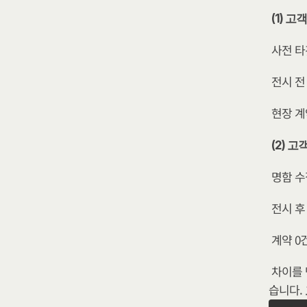
(1) 고
사전 타
전시 전
현장 계
(2) 
명함 수
전시 후
계약 0
차이를 
습니다. 