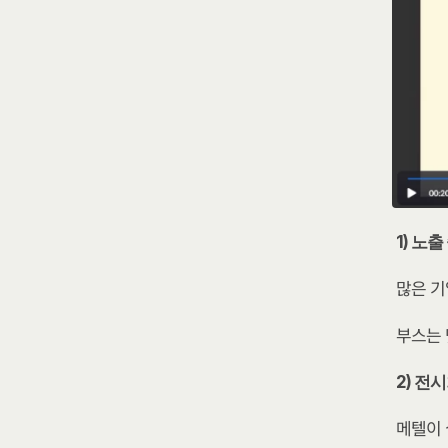
1) 노
많은 기
부스는 
2) 전
메텔이 