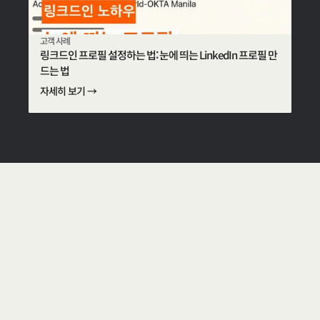
고객 사례
링크드인 프로필 설정하는 법: 눈에 띄는 LinkedIn 프로필 만
드는 법
자세히 보기 →
W
e
c
r
e
a
t
e
a
w
o
r
l
d
w
h
e
r
e
e
v
e
r
y
b
u
s
i
n
e
s
s
g
a
i
n
s
f
a
i
r