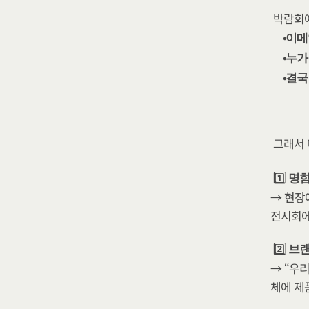
박람회에
이메
누가
결국
그래서 
1️⃣ 
명함
→ 현장
전시회에
2️⃣ 
브랜
→ “우
체에 제