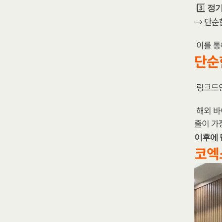
3️⃣ 
정기
→ 단순
이를 통
단순
링크드인
해외 바
출이 가장
이후에 
코엑