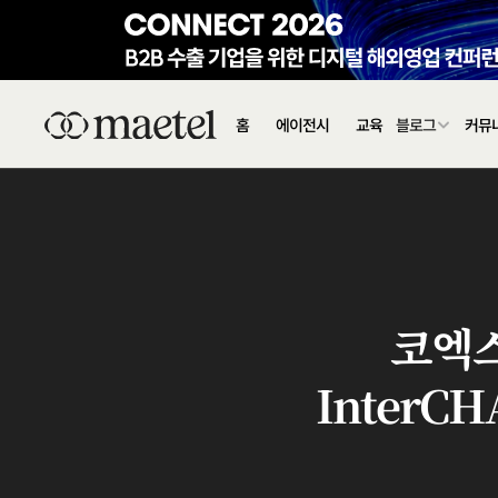
홈
에이전시
교육
블로그
커뮤
코엑스
InterC