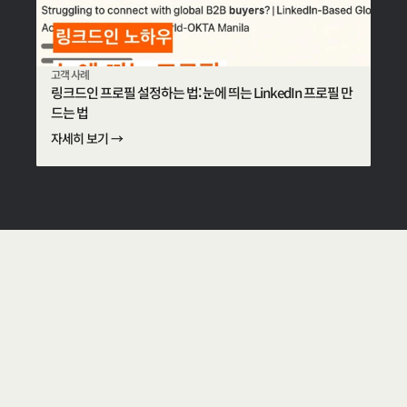
고객 사례
링크드인 프로필 설정하는 법: 눈에 띄는 LinkedIn 프로필 만
드는 법
자세히 보기 →
W
e
c
r
e
a
t
e
a
w
o
r
l
d
w
h
e
r
e
e
v
e
r
y