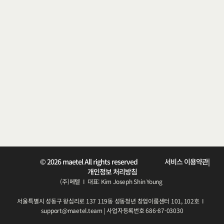
b
u
s
i
n
e
s
s
g
a
i
n
s
f
a
i
r
a
c
c
e
s
s
a
n
d
i
s
r
e
c
o
g
n
i
z
e
d
f
o
r
t
h
e
i
r
t
r
u
e
v
a
l
u
e
메
텔
은
세
상
의
모
든
기
업
들
이
언
어
와
문
화
의
장
벽
을
넘
어
공
정
하
게
가
치
를
인
정
받
고
지
속
적
인
성
장
을
이
룰
수
있
도
록
,
혁
신
적
인
기
술
로
기
업
간
의
연
결
을
돕
기
위
해
탄
생
했
습
니
다
.
© 2026 maetel All rights reserved 
서비스 이용약관
|
개인정보 처리방침
(주)메텔  I  대표: Kim Joseph Shin Young 
서울특별시 성동구 왕십리로 137 119동 성동청년 창업이룸센터 101, 102호  I  
support@maetel.team | 사업자등록번호 686-87-03030