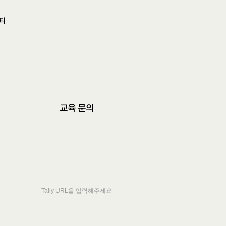
티
교육 문의
마
케
팅
필
수
플
랫
폼
링
크
드
연
결
되
는
방
법
을
알
려
드
립
Tally URL을 입력해주세요