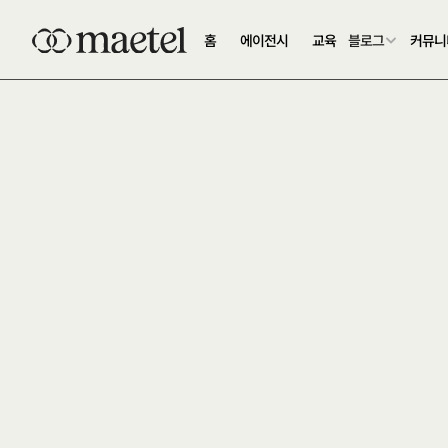
홈
에이전시
교육
블로그
커뮤니
B
2
B
세
일
즈
·
고
객
과
직
접